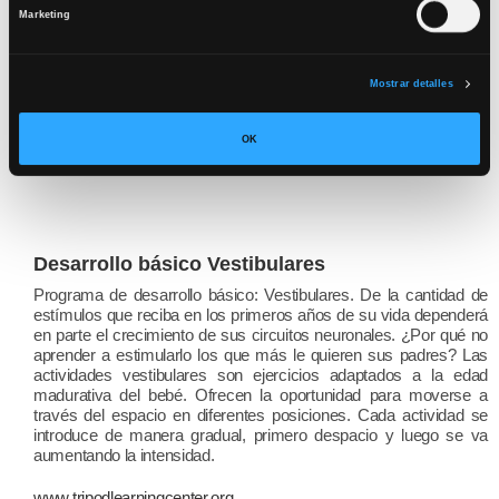
conexiones neuronales.
Marketing
ó
n
www.tripodlearningcenter.org
d
Mostrar detalles
e
c
OK
o
n
s
e
n
Desarrollo básico Vestibulares
t
Programa de desarrollo básico: Vestibulares. De la cantidad de
i
estímulos que reciba en los primeros años de su vida dependerá
en parte el crecimiento de sus circuitos neuronales. ¿Por qué no
m
aprender a estimularlo los que más le quieren sus padres? Las
i
actividades vestibulares son ejercicios adaptados a la edad
e
madurativa del bebé. Ofrecen la oportunidad para moverse a
través del espacio en diferentes posiciones. Cada actividad se
n
introduce de manera gradual, primero despacio y luego se va
t
aumentando la intensidad.
o
www.tripodlearningcenter.org