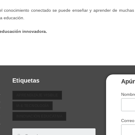
el conocimiento conectado se puede enseñar y aprender de muchas 
la educación.
a educación innovadora.
Etiquetas
Apún
a
Nombre
APRENDIZAJE VISIBLE
a
IA & TECNOLOGÍA
r
e
INNOVACIÓN EDUCATIVA
Correo
s