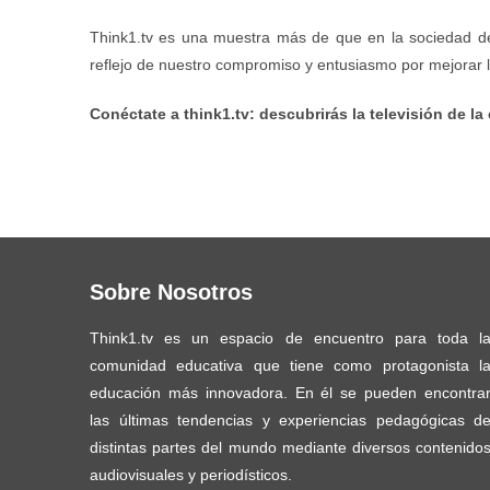
Think1.tv es una muestra más de que en la sociedad d
reflejo de nuestro compromiso y entusiasmo por mejorar 
Conéctate a think1.tv: descubrirás la televisión de l
Sobre Nosotros
Think1.tv es un espacio de encuentro para toda l
comunidad educativa que tiene como protagonista l
educación más innovadora. En él se pueden encontra
las últimas tendencias y experiencias pedagógicas d
distintas partes del mundo mediante diversos contenido
audiovisuales y periodísticos.