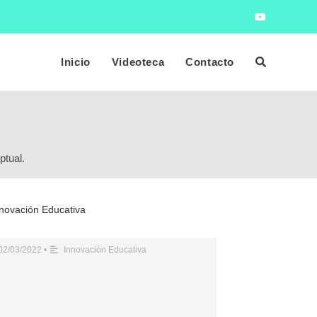
Inicio
Videoteca
Contacto
ptual.
novación Educativa
sentación African Flow
02/03/2022
•
Innovación Educativa