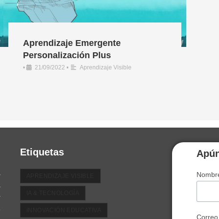
Aprendizaje Emergente
Personalización Plus
•
21/09/2022
•
Aprendizaje Visible
Etiquetas
Apún
a
Nombre
APRENDIZAJE VISIBLE
a
IA & TECNOLOGÍA
r
e
INNOVACIÓN EDUCATIVA
Correo